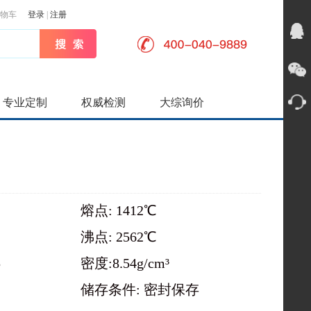
物车
登录
|
注册
专业定制
权威检测
大综询价
熔点: 1412℃
沸点: 2562℃
5
密度:8.54g/cm³
储存条件: 密封保存