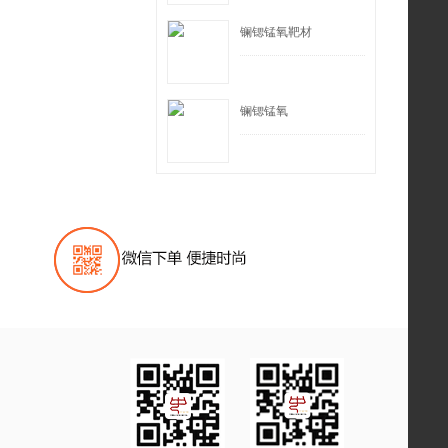
镧锶锰氧靶材
镧锶锰氧