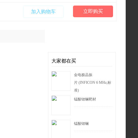
立即购买
加入购物车
大家都在买
金电极晶振
片 (INFICON 6 MHz,标
准)
锰酸锶镧靶材
锰酸锶镧