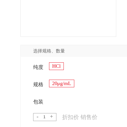
选择规格、数量
HCl
纯度
20μg/mL
规格
包装
-
+
折扣价
销售价