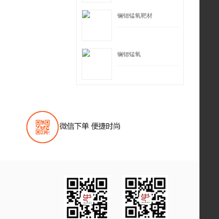
镧锶锰氧靶材
镧锶锰氧