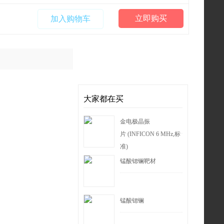
立即购买
加入购物车
大家都在买
金电极晶振
片 (INFICON 6 MHz,标
准)
锰酸锶镧靶材
锰酸锶镧