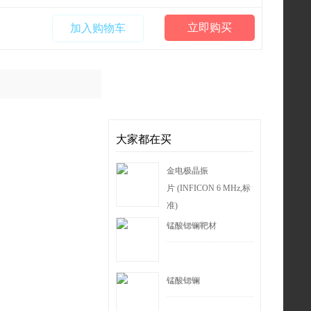
立即购买
加入购物车
大家都在买
金电极晶振
片 (INFICON 6 MHz,标
准)
锰酸锶镧靶材
锰酸锶镧