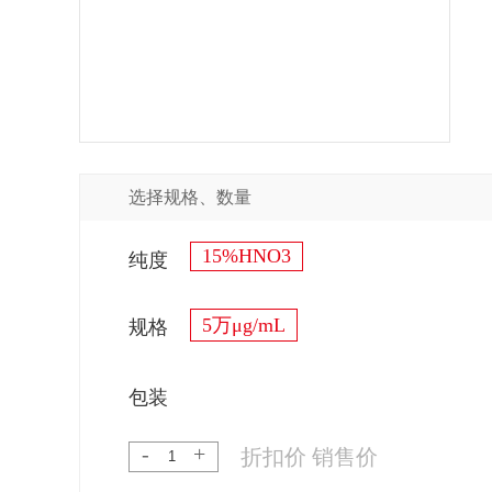
选择规格、数量
15%HNO3
纯度
5万μg/mL
规格
包装
-
+
折扣价
销售价