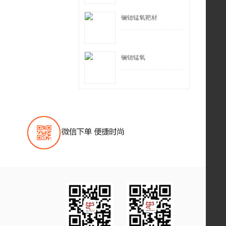
镧锶锰氧靶材
镧锶锰氧