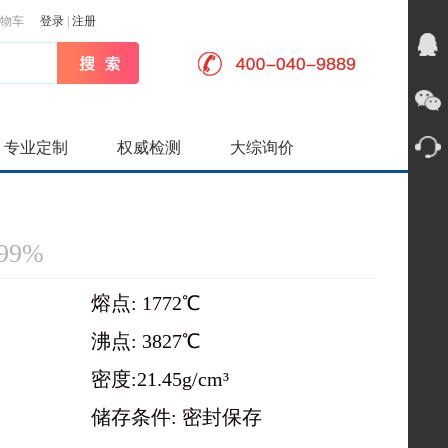
物车
登录
|
注册
专业定制
权威检测
大综询价
.99%
熔点: 1772℃
沸点: 3827℃
密度:21.45g/cm³
储存条件: 密封保存