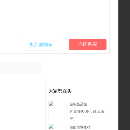
立即购买
加入购物车
大家都在买
金电极晶振
片 (INFICON 6 MHz,标
准)
锰酸锶镧靶材