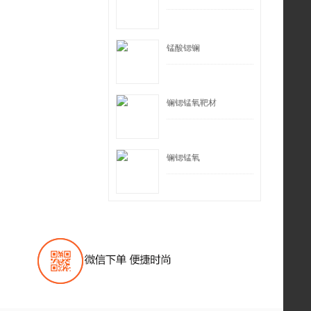
锰酸锶镧
镧锶锰氧靶材
镧锶锰氧