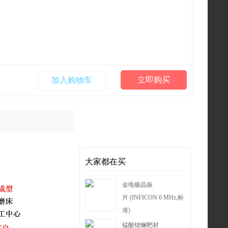
立即购买
加入购物车
大家都在买
金电极晶振
片 (INFICON 6 MHz,标
准)
锰酸锶镧靶材