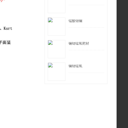
锰酸锶镧
镧锶锰氧靶材
镧锶锰氧