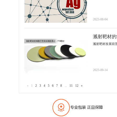
2023-08-04
溅射靶材的
溅射靶材发展前
2023-09-14
«
1
2
3
4
5
6
7
8
...
11
12
»