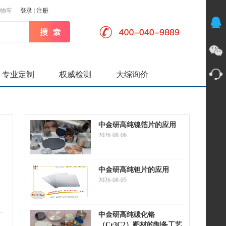
物车
登录
|
注册
专业定制
权威检测
大综询价
中金研高纯镍箔片的应用
2026-08-06
中金研高纯钽片的应用
2026-08-05
中金研高纯碳化铬
（Cr3C2）靶材的制备工艺