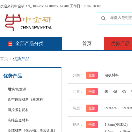
欢迎来到中金研！
010-85162188/85162588 工作日：8:30- 18:00
全部产品分类
首页
优势产品
首页
>
优势产品
分类：
全部
电极材料
优势产品
坩埚/蒸发源
元素：
全部
钡
铋
铂
真空镀膜材料（蒸发料）
纯度：
全部
99.999%
99.99
磁控溅射靶材
高纯合金材料
规格：
全部
1-3mm(类球状)
高纯材料（化合物、单质金属）
3-5cm
＜10cm