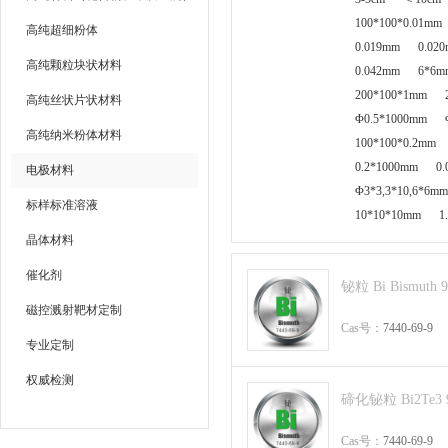
100*100*0.01mm
高纯超细粉体
0.019mm
0.02
高纯颗粒块状材料
0.042mm
6*6m
200*100*1mm
高纯丝状片状材料
Φ0.5*1000mm
高纯纳米粉体材料
100*100*0.2mm
0.2*1000mm
0
电极材料
Φ3*3,3*10,6*6mm
标样标准溶液
10*10*10mm
1
晶体材料
催化剂
铋粒 Bi Bismuth 
磁控溅射靶材定制
Cas号：
7440-69-9
专业定制
权威检测
碲化铋粒 Bi2Te3 
Cas号：
7440-69-9