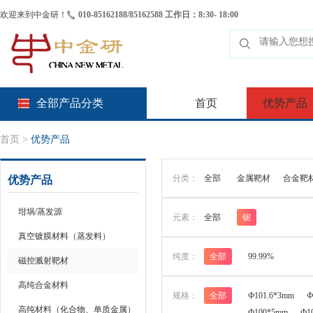
欢迎来到中金研！
010-85162188/85162588 工作日：8:30- 18:00
全部产品分类
首页
优势产品
首页
>
优势产品
分类：
全部
金属靶材
合金靶
优势产品
坩埚/蒸发源
元素：
全部
铌
真空镀膜材料（蒸发料）
纯度：
全部
99.99%
磁控溅射靶材
高纯合金材料
规格：
全部
Ф101.6*3mm
Ф
高纯材料（化合物、单质金属）
Ф100*5mm
Ф1