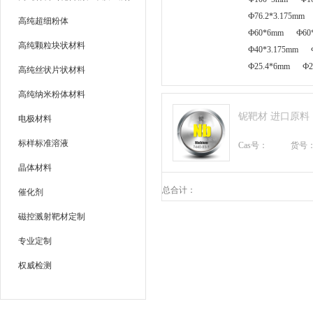
Ф76.2*3.175mm
高纯超细粉体
Ф60*6mm
Ф60
高纯颗粒块状材料
Ф40*3.175mm
Ф25.4*6mm
Ф2
高纯丝状片状材料
高纯纳米粉体材料
铌靶材 进口原料
电极材料
标样标准溶液
Cas号：
货号
晶体材料
总合计：
催化剂
磁控溅射靶材定制
专业定制
权威检测