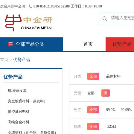
欢迎来到中金研！
010-85162188/85162588 工作日：8:30- 18:00
全部产品分类
首页
优势产品
首页
>
优势产品
分类：
全部
晶体材料
优势产品
坩埚/蒸发源
元素：
全部
硼
真空镀膜材料（蒸发料）
纯度：
全部
99.9%
99.99%
磁控溅射靶材
高纯合金材料
规格：
全部
-325目
高纯材料（化合物、单质金属）