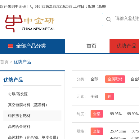
欢迎来到中金研！
010-85162188/85162588 工作日：8:30- 18:00
全部产品分类
首页
优势产品
首页
>
优势产品
分类：
全部
金属靶材
合金
优势产品
坩埚/蒸发源
元素：
全部
钽
真空镀膜材料（蒸发料）
纯度：
全部
99.95%
99.99%
磁控溅射靶材
高纯合金材料
规格：
全部
25.4*5mm
50*
高纯材料（化合物、单质金属）
Φ40*5mm
Φ50