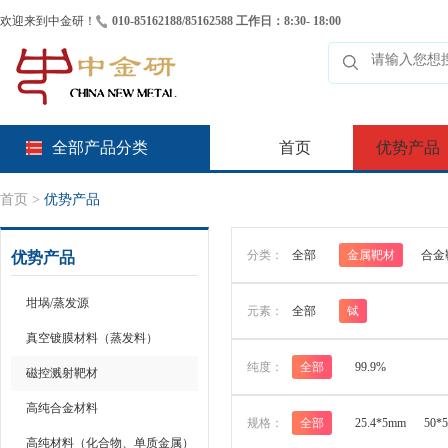
欢迎来到中金研！
010-85162188/85162588 工作日：8:30- 18:00
全部产品分类
首页
优势产品
首页
>
优势产品
分类：
全部
金属靶材
合金
优势产品
坩埚/蒸发源
元素：
全部
铽
真空镀膜材料（蒸发料）
纯度：
全部
99.9%
磁控溅射靶材
高纯合金材料
规格：
全部
25.4*5mm
50*
高纯材料（化合物、单质金属）