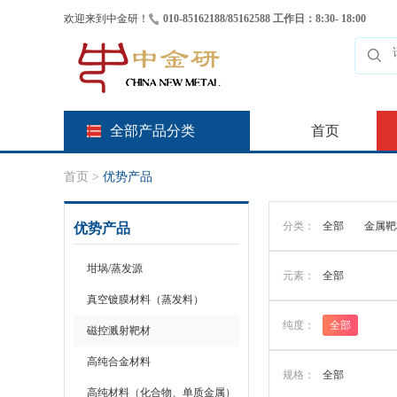
欢迎来到中金研！
010-85162188/85162588 工作日：8:30- 18:00
全部产品分类
首页
首页
>
优势产品
分类：
全部
金属靶
优势产品
坩埚/蒸发源
元素：
全部
真空镀膜材料（蒸发料）
纯度：
全部
磁控溅射靶材
高纯合金材料
规格：
全部
高纯材料（化合物、单质金属）