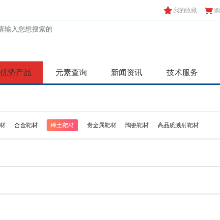
我的收藏
购
优势产品
元素查询
新闻资讯
技术服务
材
合金靶材
稀土靶材
贵金属靶材
陶瓷靶材
高品质溅射靶材