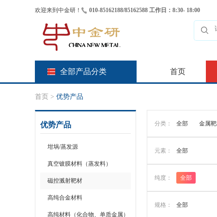
欢迎来到中金研！
010-85162188/85162588 工作日：8:30- 18:00
全部产品分类
首页
首页
>
优势产品
分类：
全部
金属靶
优势产品
坩埚/蒸发源
元素：
全部
真空镀膜材料（蒸发料）
纯度：
全部
磁控溅射靶材
高纯合金材料
规格：
全部
高纯材料（化合物、单质金属）