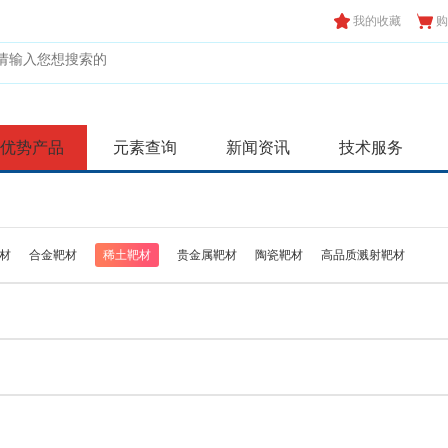
我的收藏
购
优势产品
元素查询
新闻资讯
技术服务
材
合金靶材
稀土靶材
贵金属靶材
陶瓷靶材
高品质溅射靶材