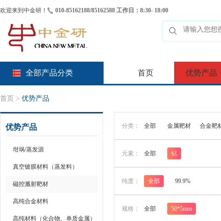
欢迎来到中金研！
010-85162188/85162588 工作日：8:30- 18:00
全部产品分类
首页
优势产品
首页
>
优势产品
分类：
全部
金属靶材
合金靶
优势产品
坩埚/蒸发源
元素：
全部
钇
真空镀膜材料（蒸发料）
纯度：
全部
99.9%
磁控溅射靶材
高纯合金材料
规格：
全部
50*5mm
高纯材料（化合物、单质金属）