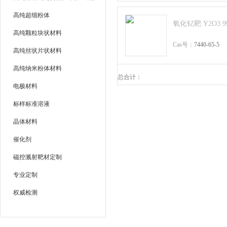
高纯超细粉体
氧化钇靶 Y2O3 99
高纯颗粒块状材料
Cas号：
7440-65-5
高纯丝状片状材料
高纯纳米粉体材料
总合计：
电极材料
标样标准溶液
晶体材料
催化剂
磁控溅射靶材定制
专业定制
权威检测