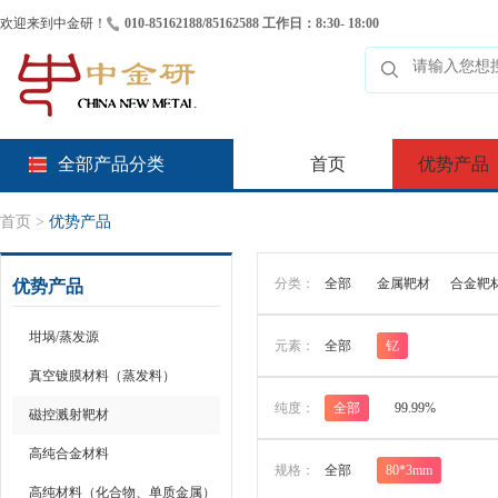
欢迎来到中金研！
010-85162188/85162588 工作日：8:30- 18:00
全部产品分类
首页
优势产品
首页
>
优势产品
分类：
全部
金属靶材
合金靶
优势产品
坩埚/蒸发源
元素：
全部
钇
真空镀膜材料（蒸发料）
纯度：
全部
99.99%
磁控溅射靶材
高纯合金材料
规格：
全部
80*3mm
高纯材料（化合物、单质金属）