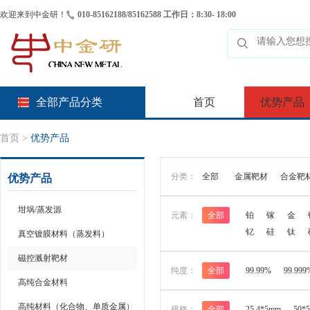
欢迎来到中金研！
010-85162188/85162588 工作日：8:30- 18:00
全部产品分类
首页
优势产品
首页
>
优势产品
分类：
全部
金属靶材
合金靶
优势产品
坩埚/蒸发源
元素：
全部
铂
镓
金
钇
硅
钛
真空镀膜材料（蒸发料）
磁控溅射靶材
纯度：
全部
99.99%
99.999
高纯合金材料
高纯材料（化合物、单质金属）
规格：
全部
25.4*5mm
50*