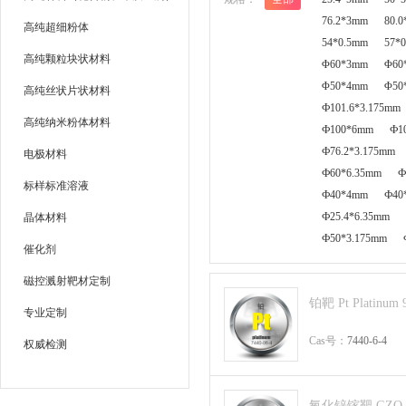
76.2*3mm
80.
高纯超细粉体
54*0.5mm
57*
高纯颗粒块状材料
Φ60*3mm
Φ60
Φ50*4mm
Φ50
高纯丝状片状材料
Ф101.6*3.175mm
高纯纳米粉体材料
Ф100*6mm
Ф1
Ф76.2*3.175mm
电极材料
Ф60*6.35mm
Ф
标样标准溶液
Ф40*4mm
Ф40
Ф25.4*6.35mm
晶体材料
Ф50*3.175mm
催化剂
磁控溅射靶材定制
铂靶 Pt Platinum 
专业定制
Cas号：
7440-6-4
权威检测
氧化锌镓靶 GZO 9