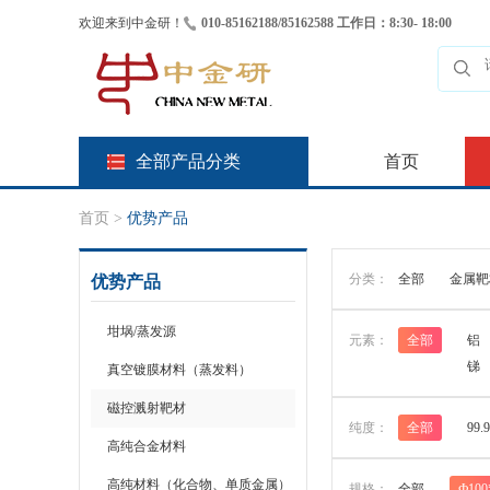
欢迎来到中金研！
010-85162188/85162588 工作日：8:30- 18:00
全部产品分类
首页
首页
>
优势产品
分类：
全部
金属靶
优势产品
坩埚/蒸发源
元素：
全部
铝
锑
真空镀膜材料（蒸发料）
磁控溅射靶材
纯度：
全部
99.
高纯合金材料
高纯材料（化合物、单质金属）
规格：
全部
Ф100