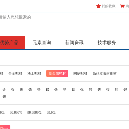
我的收藏
购
优势产品
元素查询
新闻资讯
技术服务
材
合金靶材
稀土靶材
贵金属靶材
陶瓷靶材
高品质溅射靶材
金
银
硼
铬
铋
锗
铁
铪
铟
锰
镁
铌
镍
铂
钯
锡
99%
99.999%
99.9999%
99.9%
*3mm