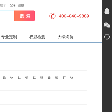
物车
登录
|
注册
专业定制
权威检测
大综询价
铅
铑
钴
铜
钇
硅
钛
碲
钌
铼