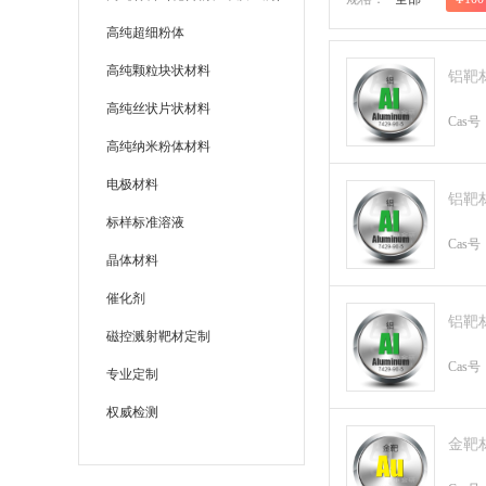
高纯超细粉体
高纯颗粒块状材料
铝靶
高纯丝状片状材料
Cas号
高纯纳米粉体材料
电极材料
铝靶
标样标准溶液
Cas号
晶体材料
催化剂
铝靶
磁控溅射靶材定制
Cas号
专业定制
权威检测
金靶