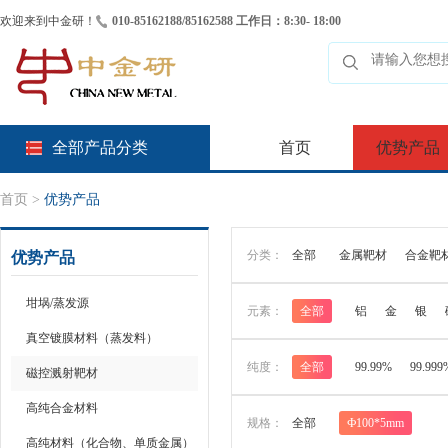
欢迎来到中金研！
010-85162188/85162588 工作日：8:30- 18:00
全部产品分类
首页
优势产品
首页
>
优势产品
分类：
全部
金属靶材
合金靶
优势产品
坩埚/蒸发源
元素：
全部
铝
金
银
真空镀膜材料（蒸发料）
纯度：
全部
99.99%
99.999
磁控溅射靶材
高纯合金材料
规格：
全部
Ф100*5mm
高纯材料（化合物、单质金属）