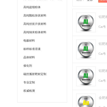
高纯超细粉体
高纯颗粒块状材料
铝靶
高纯丝状片状材料
Cas号
高纯纳米粉体材料
电极材料
铝靶
标样标准溶液
Cas号
晶体材料
催化剂
铝靶
磁控溅射靶材定制
Cas号
专业定制
权威检测
金靶