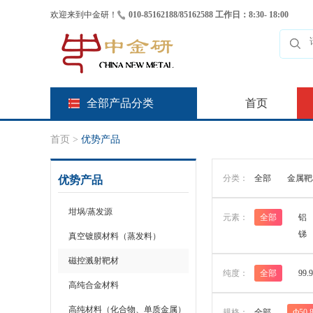
欢迎来到中金研！
010-85162188/85162588 工作日：8:30- 18:00
全部产品分类
首页
首页
>
优势产品
分类：
全部
金属靶
优势产品
坩埚/蒸发源
元素：
全部
铝
锑
真空镀膜材料（蒸发料）
磁控溅射靶材
纯度：
全部
99.
高纯合金材料
高纯材料（化合物、单质金属）
规格：
全部
Ф50.