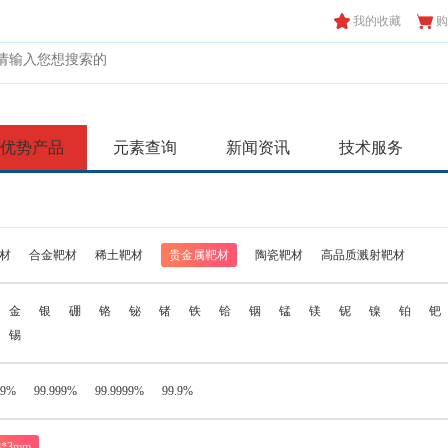
我的收藏
购
优势产品
元素查询
新闻资讯
技术服务
材
合金靶材
稀土靶材
贵金属靶材
陶瓷靶材
高品质溅射靶材
金
银
硼
铬
铋
锗
铁
铪
铟
锰
镁
铌
镍
铂
钯
锡
99%
99.999%
99.9999%
99.9%
8*3mm