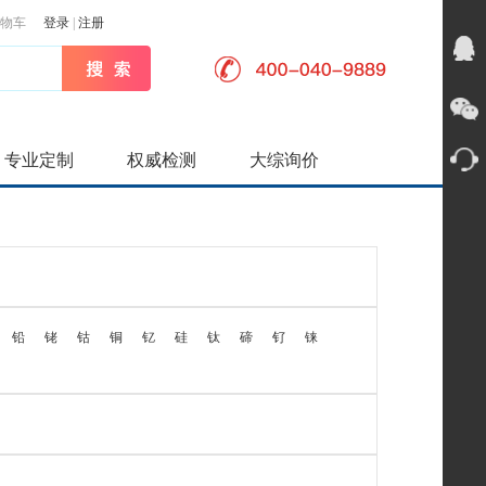
物车
登录
|
注册
专业定制
权威检测
大综询价
铅
铑
钴
铜
钇
硅
钛
碲
钌
铼