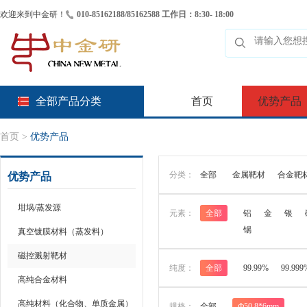
欢迎来到中金研！
010-85162188/85162588 工作日：8:30- 18:00
全部产品分类
首页
优势产品
首页
>
优势产品
分类：
全部
金属靶材
合金靶
优势产品
坩埚/蒸发源
元素：
全部
铝
金
银
锡
真空镀膜材料（蒸发料）
磁控溅射靶材
纯度：
全部
99.99%
99.999
高纯合金材料
高纯材料（化合物、单质金属）
规格：
全部
Ф50.8*6mm