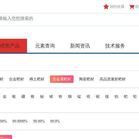
我的收藏
购
优势产品
元素查询
新闻资讯
技术服务
材
合金靶材
稀土靶材
贵金属靶材
陶瓷靶材
高品质溅射靶材
金
银
硼
铬
铋
锗
铁
铟
锰
镁
铌
镍
铂
钯
铅
999%
99.9999%
99.99%
99.9%
2*6mm