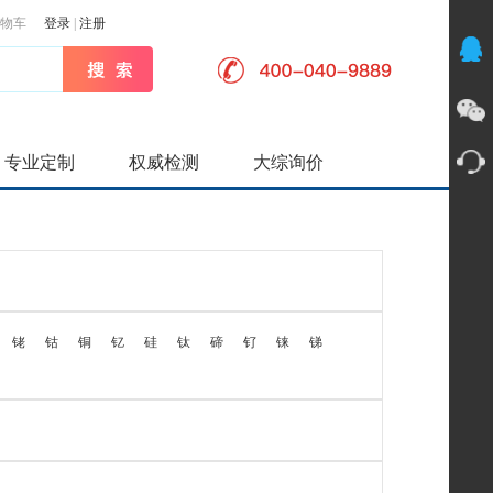
物车
登录
|
注册
专业定制
权威检测
大综询价
铑
钴
铜
钇
硅
钛
碲
钌
铼
锑