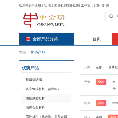
欢迎来到中金研！
010-85162188/85162588 工作日：8:30- 18:00
全部产品分类
首页
首页
>
优势产品
分类：
全部
金属靶
优势产品
坩埚/蒸发源
元素：
全部
铝
锡
真空镀膜材料（蒸发料）
磁控溅射靶材
纯度：
全部
99.
高纯合金材料
高纯材料（化合物、单质金属）
规格：
全部
Ф76.