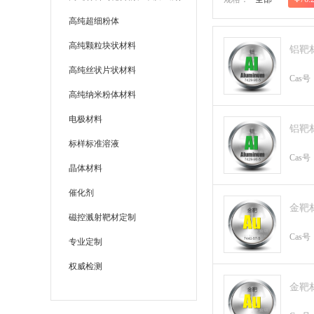
高纯超细粉体
高纯颗粒块状材料
铝靶
高纯丝状片状材料
Cas号
高纯纳米粉体材料
电极材料
铝靶
标样标准溶液
Cas号
晶体材料
催化剂
金靶
磁控溅射靶材定制
Cas号
专业定制
权威检测
金靶