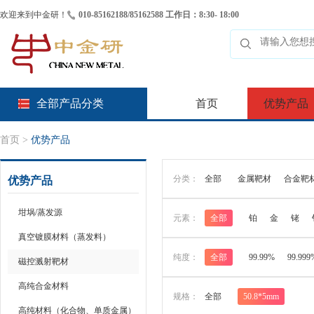
欢迎来到中金研！
010-85162188/85162588 工作日：8:30- 18:00
全部产品分类
首页
优势产品
首页
>
优势产品
分类：
全部
金属靶材
合金靶
优势产品
坩埚/蒸发源
元素：
全部
铂
金
铑
真空镀膜材料（蒸发料）
纯度：
全部
99.99%
99.999
磁控溅射靶材
高纯合金材料
规格：
全部
50.8*5mm
高纯材料（化合物、单质金属）