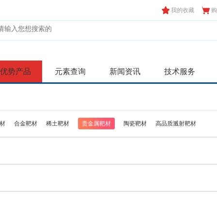
我的收藏
购
优势产品
元素查询
新闻资讯
技术服务
材
合金靶材
稀土靶材
贵金属靶材
陶瓷靶材
高品质溅射靶材