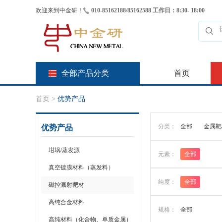
欢迎来到中金研！
010-85162188/85162588 工作日：8:30- 18:00
全部产品分类
首页
首页
>
优势产品
分类：
全部
金属靶
优势产品
坩埚/蒸发源
元素：
全部
真空镀膜材料（蒸发料）
纯度：
全部
磁控溅射靶材
高纯合金材料
规格：
全部
高纯材料（化合物、单质金属）