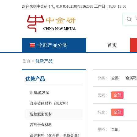
欢迎来到中金研！
010-85162188/85162588 工作日：8:30- 18:00
全部产品分类
首页
首页
>
优势产品
分类：
全部
金属靶
优势产品
坩埚/蒸发源
元素：
全部
真空镀膜材料（蒸发料）
纯度：
全部
磁控溅射靶材
高纯合金材料
规格：
全部
高纯材料（化合物、单质金属）