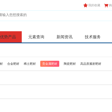
我的收藏
购
优势产品
元素查询
新闻资讯
技术服务
材
合金靶材
稀土靶材
贵金属靶材
陶瓷靶材
高品质溅射靶材