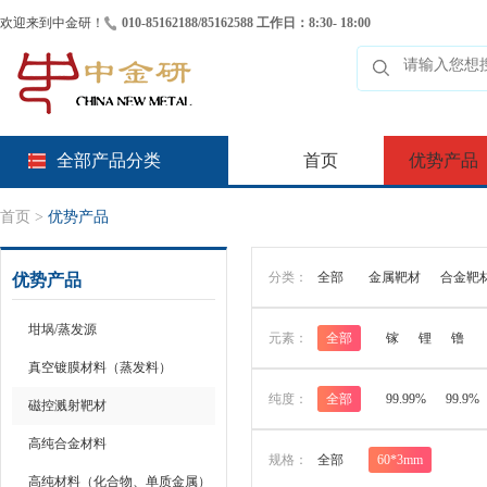
欢迎来到中金研！
010-85162188/85162588 工作日：8:30- 18:00
全部产品分类
首页
优势产品
首页
>
优势产品
分类：
全部
金属靶材
合金靶
优势产品
坩埚/蒸发源
元素：
全部
镓
锂
镥
真空镀膜材料（蒸发料）
纯度：
全部
99.99%
99.9%
磁控溅射靶材
高纯合金材料
规格：
全部
60*3mm
高纯材料（化合物、单质金属）