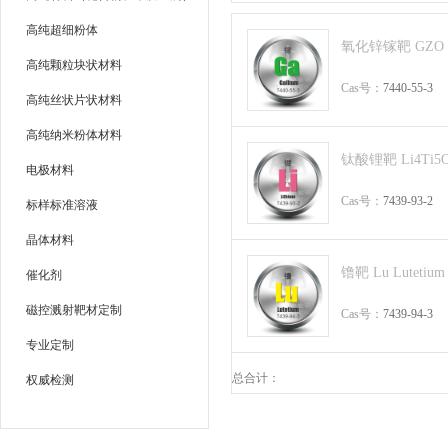
高纯超细粉体
氧化锌镓靶 GZO 9
高纯颗粒块状材料
Cas号：
7440-55-3
高纯丝状片状材料
高纯纳米粉体材料
钛酸锂靶 Li4Ti5O
电极材料
Cas号：
7439-93-2
标样标准溶液
晶体材料
镥靶 Lu Lutetium
催化剂
磁控溅射靶材定制
Cas号：
7439-94-3
专业定制
总合计：
权威检测