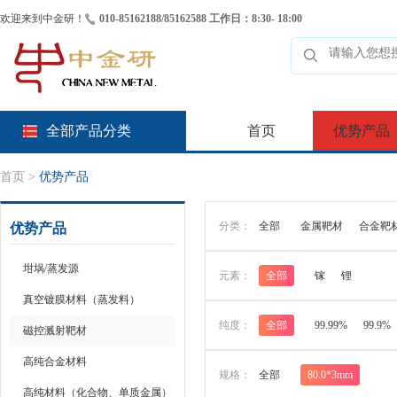
欢迎来到中金研！
010-85162188/85162588 工作日：8:30- 18:00
全部产品分类
首页
优势产品
首页
>
优势产品
分类：
全部
金属靶材
合金靶
优势产品
坩埚/蒸发源
元素：
全部
镓
锂
真空镀膜材料（蒸发料）
纯度：
全部
99.99%
99.9%
磁控溅射靶材
高纯合金材料
规格：
全部
80.0*3mm
高纯材料（化合物、单质金属）