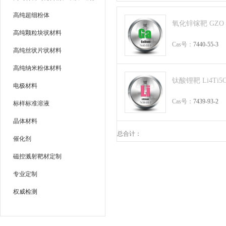
高纯超细粉体
氧化锌镓靶 GZO 9
高纯颗粒块状材料
Cas号：
7440-55-3
高纯丝状片状材料
高纯纳米粉体材料
钛酸锂靶 Li4Ti5O
电极材料
Cas号：
7439-93-2
标样标准溶液
晶体材料
总合计：
催化剂
磁控溅射靶材定制
专业定制
权威检测