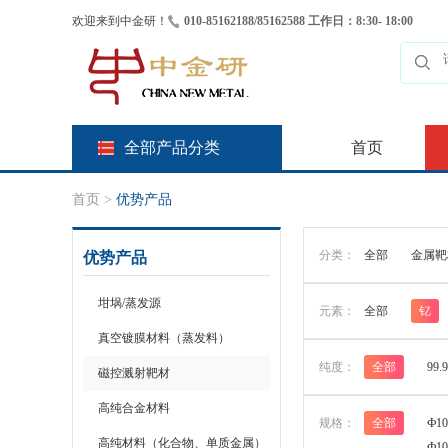
欢迎来到中金研！
010-85162188/85162588 工作日：8:30- 18:00
全部产品分类
首页
首页
>
优势产品
分类：
全部
金属靶
优势产品
坩埚/蒸发源
元素：
全部
钇
真空镀膜材料（蒸发料）
纯度：
全部
99.
磁控溅射靶材
高纯合金材料
规格：
全部
Ф10
高纯材料（化合物、单质金属）
Ф1