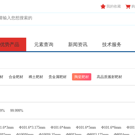
我的收藏
购
优势产品
元素查询
新闻资讯
技术服务
材
合金靶材
稀土靶材
贵金属靶材
陶瓷靶材
高品质溅射靶材
99%
99.999%
1.6*3mm
Ф101.6*3.175mm
Ф101.6*4mm
Ф101.6*5mm
Ф101.6*6mm
Ф101
00*5mm
Ф100*6mm
Ф100*6.35mm
Ф80*3mm
Ф80*3.175mm
Ф80*4mm