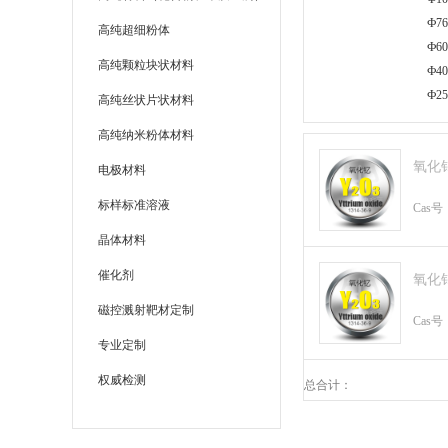
Ф76
高纯超细粉体
Ф6
高纯颗粒块状材料
Ф4
Ф25
高纯丝状片状材料
高纯纳米粉体材料
氧化
电极材料
标样标准溶液
Cas号
晶体材料
催化剂
氧化
磁控溅射靶材定制
Cas号
专业定制
权威检测
总合计：