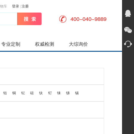
物车
登录
|
注册
专业定制
权威检测
大综询价
钴
铜
钇
硅
钛
钌
铼
锑
锡