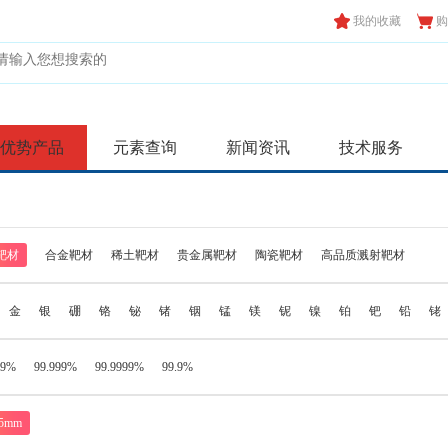
我的收藏
购
优势产品
元素查询
新闻资讯
技术服务
靶材
合金靶材
稀土靶材
贵金属靶材
陶瓷靶材
高品质溅射靶材
金
银
硼
铬
铋
锗
铟
锰
镁
铌
镍
铂
钯
铅
铑
99%
99.999%
99.9999%
99.9%
*5mm