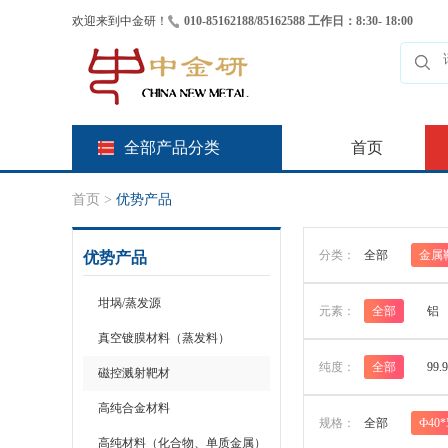
欢迎来到中金研！
010-85162188/85162588 工作日：8:30- 18:00
全部产品分类
首页
首页
>
优势产品
分类：
全部
金属
优势产品
坩埚/蒸发源
元素：
全部
铝
真空镀膜材料（蒸发料）
纯度：
全部
99.
磁控溅射靶材
高纯合金材料
规格：
全部
Ф40
高纯材料（化合物、单质金属）