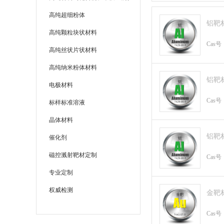
高纯超细粉体
铝靶
高纯颗粒块状材料
Cas号
高纯丝状片状材料
高纯纳米粉体材料
铝靶
电极材料
Cas号
标样标准溶液
晶体材料
铝靶
催化剂
磁控溅射靶材定制
Cas号
专业定制
权威检测
金靶
Cas号