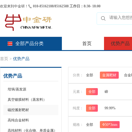
欢迎来到中金研！
010-85162188/85162588 工作日：8:30- 18:00
全部产品分类
首页
优势产品
首页
>
优势产品
分类：
全部
金属靶材
合金
优势产品
坩埚/蒸发源
元素：
全部
碲
真空镀膜材料（蒸发料）
纯度：
全部
99.99%
磁控溅射靶材
高纯合金材料
规格：
全部
Ф50*3mm
高纯材料（化合物、单质金属）