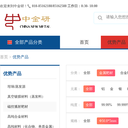
欢迎来到中金研！
010-85162188/85162588 工作日：8:30- 18:00
全部产品分类
首页
优势产品
首页
>
优势产品
分类：
全部
金属靶材
合金
优势产品
坩埚/蒸发源
元素：
全部
铝
金
银
真空镀膜材料（蒸发料）
纯度：
全部
99.99%
99.999
磁控溅射靶材
高纯合金材料
规格：
全部
Ф50.8*5mm
高纯材料（化合物、单质金属）