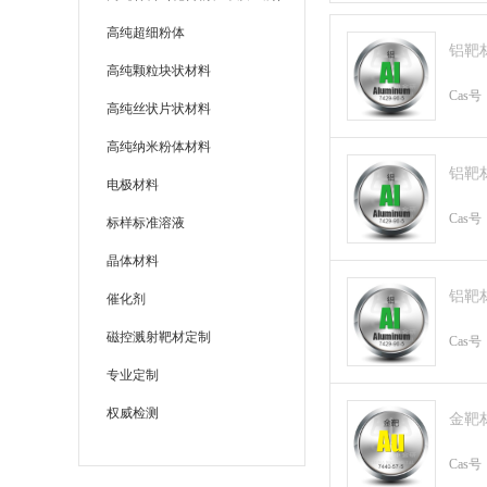
高纯超细粉体
铝靶
高纯颗粒块状材料
Cas号
高纯丝状片状材料
高纯纳米粉体材料
铝靶
电极材料
Cas号
标样标准溶液
晶体材料
铝靶
催化剂
磁控溅射靶材定制
Cas号
专业定制
权威检测
金靶
Cas号