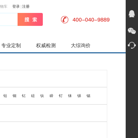
物车
登录
|
注册
专业定制
权威检测
大综询价
钴
铜
钇
硅
钛
碲
钌
铼
锑
锡