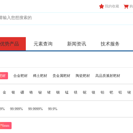
我的收藏
购
优势产品
元素查询
新闻资讯
技术服务
靶材
合金靶材
稀土靶材
贵金属靶材
陶瓷靶材
高品质溅射靶材
金
银
硼
铬
铋
锗
铟
锰
镁
铌
镍
铂
钯
铅
铑
99%
99.999%
99.9999%
99.9%
8*6mm