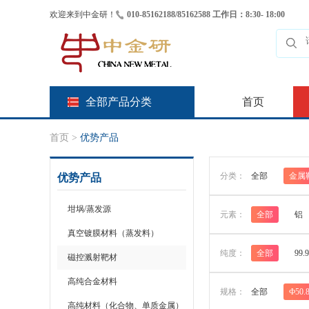
欢迎来到中金研！
010-85162188/85162588 工作日：8:30- 18:00
全部产品分类
首页
首页
>
优势产品
分类：
全部
金属
优势产品
坩埚/蒸发源
元素：
全部
铝
真空镀膜材料（蒸发料）
纯度：
全部
99.
磁控溅射靶材
高纯合金材料
规格：
全部
Ф50.
高纯材料（化合物、单质金属）