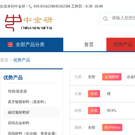
欢迎来到中金研！
010-85162188/85162588 工作日：8:30- 18:00
全部产品分类
首页
优势产品
首页
>
优势产品
分类：
全部
金属靶材
合金
优势产品
坩埚/蒸发源
元素：
全部
锂
真空镀膜材料（蒸发料）
纯度：
全部
99.9%
磁控溅射靶材
高纯合金材料
规格：
全部
80.0*6mm
高纯材料（化合物、单质金属）