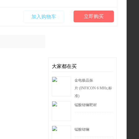
立即购买
加入购物车
大家都在买
金电极晶振
片 (INFICON 6 MHz,标
准)
锰酸锶镧靶材
锰酸锶镧