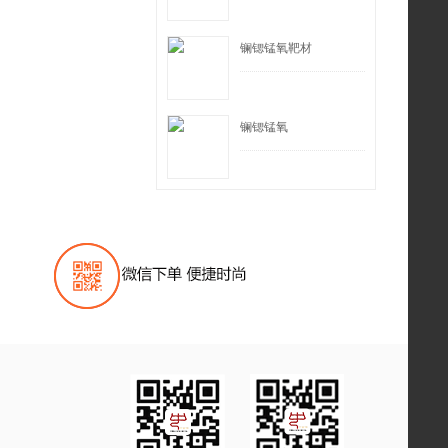
镧锶锰氧靶材
镧锶锰氧