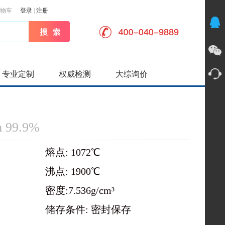
物车
登录
|
注册
专业定制
权威检测
大综询价
 99.9%
熔点: 1072℃
沸点: 1900℃
密度:7.536g/cm³
储存条件: 密封保存