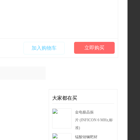
立即购买
加入购物车
大家都在买
金电极晶振
片 (INFICON 6 MHz,标
准)
锰酸锶镧靶材