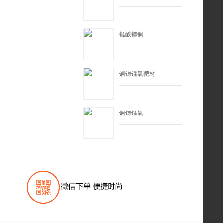
锰酸锶镧
镧锶锰氧靶材
镧锶锰氧