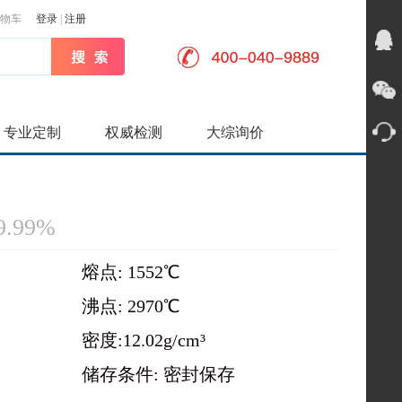
物车
登录
|
注册
专业定制
权威检测
大综询价
9.99%
熔点: 1552℃
沸点: 2970℃
密度:12.02g/cm³
储存条件: 密封保存